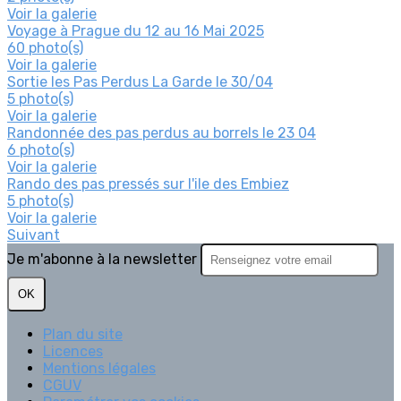
Voir la galerie
Voyage à Prague du 12 au 16 Mai 2025
60 photo(s)
Voir la galerie
Sortie les Pas Perdus La Garde le 30/04
5 photo(s)
Voir la galerie
Randonnée des pas perdus au borrels le 23 04
6 photo(s)
Voir la galerie
Rando des pas pressés sur l'ile des Embiez
5 photo(s)
Voir la galerie
Suivant
Je m'abonne à la newsletter
OK
Plan du site
Licences
Mentions légales
CGUV