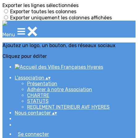
Exporter les lignes sélectionnées
Exporter toutes les colonnes
Exporter uniquement les colonnes affichées
Menu
Ajoutez un logo, un bouton, des réseaux sociaux
Cliquez pour éditer
L'association
▴
▾
Présentation
Adhérer à notre Association
CHARTRE
STATUTS
REGLEMENT INTERIEUR AVF HYERES
Nous contacter
▴
▾
Se connecter