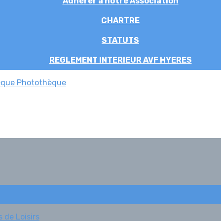
Adhérer à notre Association
CHARTRE
STATUTS
REGLEMENT INTERIEUR AVF HYERES
èque
Photothèque
 de Loisirs