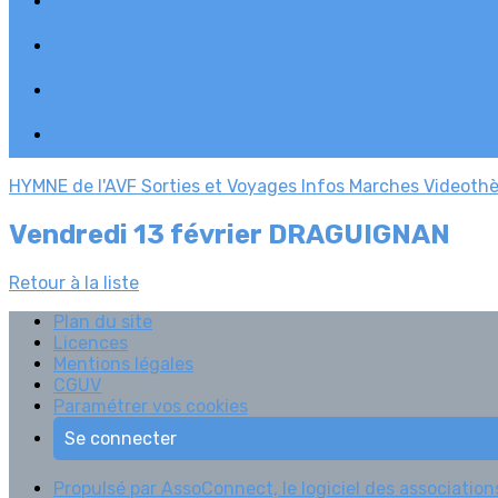
HYMNE de l'AVF
Sorties et Voyages
Infos Marches
Videoth
Vendredi 13 février DRAGUIGNAN
Retour à la liste
Plan du site
Licences
Mentions légales
CGUV
Paramétrer vos cookies
Se connecter
Propulsé par AssoConnect, le logiciel des associations