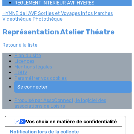
REGLEMENT INTERIEUR AVF HYERES
HYMNE de l'AVF
Sorties et Voyages
Infos Marches
Videothèque
Photothèque
Représentation Atelier Théatre
Retour à la liste
Plan du site
Licences
Mentions légales
CGUV
Paramétrer vos cookies
Se connecter
Propulsé par AssoConnect, le logiciel des
associations de Loisirs
Vos choix en matière de confidentialité
Notification lors de la collecte