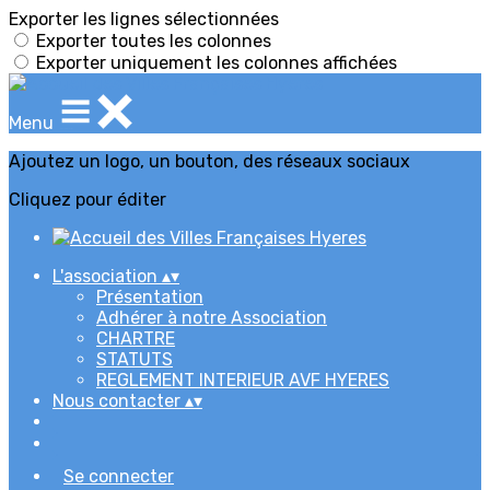
Exporter les lignes sélectionnées
Exporter toutes les colonnes
Exporter uniquement les colonnes affichées
Menu
Ajoutez un logo, un bouton, des réseaux sociaux
Cliquez pour éditer
L'association
▴
▾
Présentation
Adhérer à notre Association
CHARTRE
STATUTS
REGLEMENT INTERIEUR AVF HYERES
Nous contacter
▴
▾
Se connecter