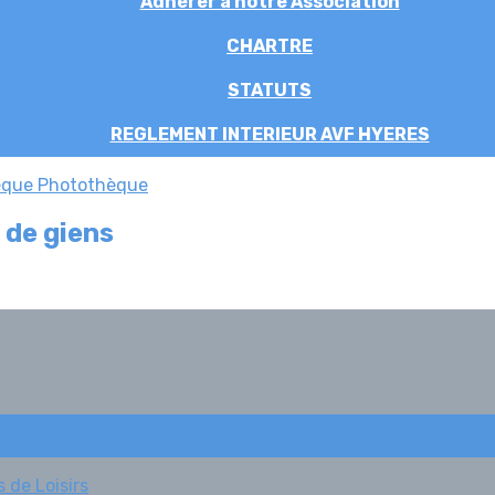
Adhérer à notre Association
CHARTRE
STATUTS
REGLEMENT INTERIEUR AVF HYERES
èque
Photothèque
 de giens
 de Loisirs