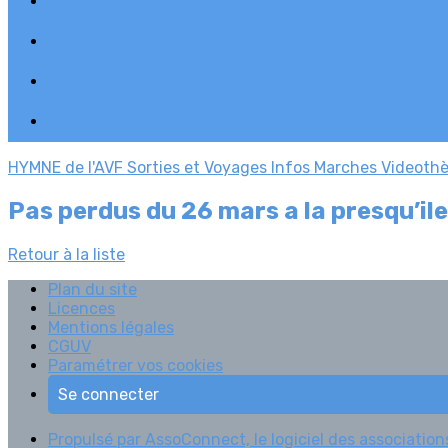
HYMNE de l'AVF
Sorties et Voyages
Infos Marches
Videoth
Pas perdus du 26 mars a la presqu’ile
Retour à la liste
Plan du site
Licences
Mentions légales
CGUV
Paramétrer vos cookies
Se connecter
Propulsé par AssoConnect, le logiciel des associations