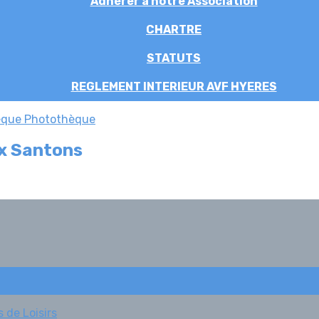
Adhérer à notre Association
CHARTRE
STATUTS
REGLEMENT INTERIEUR AVF HYERES
èque
Photothèque
ux Santons
 de Loisirs