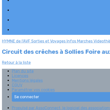
HYMNE de l'AVF
Sorties et Voyages
Infos Marches
Videoth
Circuit des crêches à Sollies Foire a
Retour à la liste
Plan du site
Licences
Mentions légales
CGUV
Paramétrer vos cookies
Se connecter
Propulsé par AssoConnect, le logiciel des associations