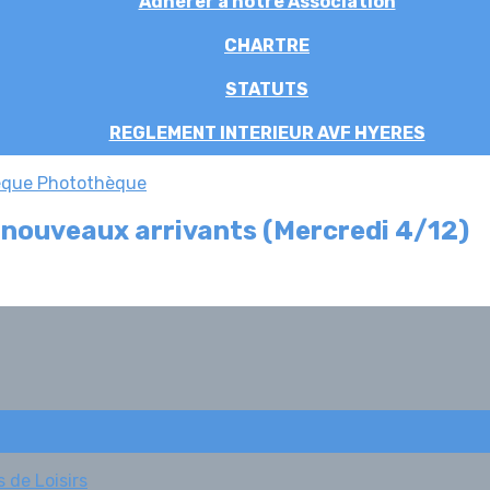
Adhérer à notre Association
CHARTRE
STATUTS
REGLEMENT INTERIEUR AVF HYERES
èque
Photothèque
 nouveaux arrivants (Mercredi 4/12)
 de Loisirs