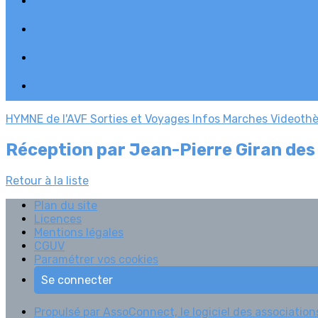
HYMNE de l'AVF
Sorties et Voyages
Infos Marches
Videoth
Réception par Jean-Pierre Giran des
Retour à la liste
Plan du site
Licences
Mentions légales
CGUV
Paramétrer vos cookies
Se connecter
Propulsé par AssoConnect, le logiciel des associations